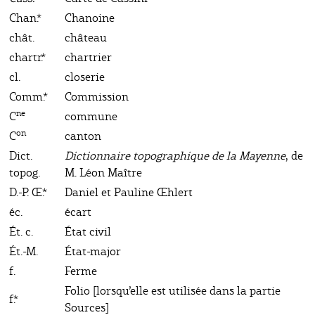
Chan.*
Chanoine
chât.
château
chartr.*
chartrier
cl.
closerie
Comm.*
Commission
ne
C
commune
on
C
canton
Dict.
Dictionnaire topographique de la Mayenne
, de
topog.
M. Léon Maître
D.-P. Œ.*
Daniel et Pauline Œhlert
éc.
écart
Ét. c.
État civil
Ét.-M.
État-major
f.
Ferme
Folio [lorsqu’elle est utilisée dans la partie
f.*
Sources]