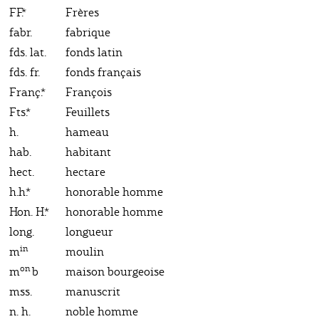
FF.*
Frères
fabr.
fabrique
fds. lat.
fonds latin
fds. fr.
fonds français
Franç.*
François
Fts.*
Feuillets
h.
hameau
hab.
habitant
hect.
hectare
h.h.*
honorable homme
Hon. H.*
honorable homme
long.
longueur
in
m
moulin
on
m
b
maison bourgeoise
mss.
manuscrit
n. h.
noble homme