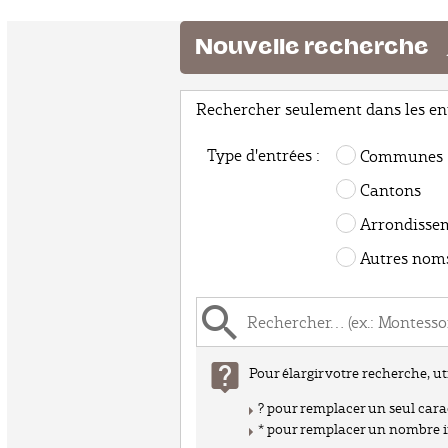
Nouvelle recherche
Rechercher seulement dans les en
Type
Type d'entrées :
Communes
d'entrée :
Cantons
Arrondisse
Autres noms
Texte
recherché
Aide
Pour élargir votre recherche, ut
? pour remplacer un seul caract
* pour remplacer un nombre in