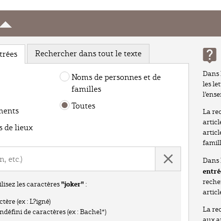
Rechercher dans tout le texte
trées
Dans 
Noms de personnes et de
les le
familles
l’ens
Toutes
ments
La re
artic
 de lieux
artic
famill
Dans 
entré
reche
"joker"
ilisez les caractères
:
articl
ère (ex : L?igné)
La re
défini de caractères (ex : Bachel*)
aux a